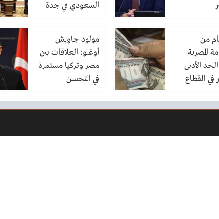
ر
السعودي في جدة
ام من
مولود جاويش
ة المصرية
أوغلو: العلاقات بين
لحد الأدنى
مصر وتركيا مستمرة
 في القطاع
في التحسن
ص