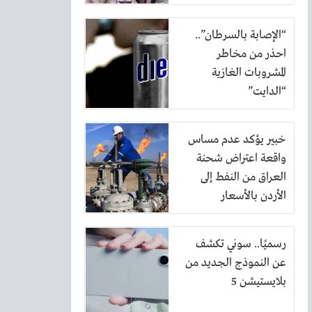
الرياض
“الإصابة بالسرطان”..
احذر من مخاطر
المشروبات الغازية
“الدايت”
خبير يؤكد عدم مساس
واقعة اعتراض شحنة
العراق من النفط إلى
الأردن بالأسعار
رسميًا.. سوني تكشف
عن النموذج الجديد من
بلايستيشن 5