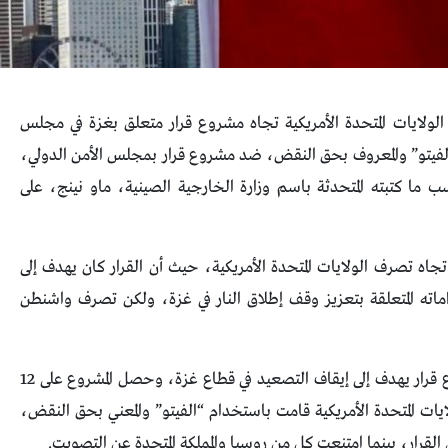
لولايات المتحدة الأمريكية تجاه مشروع قرار متعلق بغزة في مجلس
يتو” والمعروف بحق النقض، ضد مشروع قرار بمجلس الأمن الدولي،
ما كتبته المتحدثة باسم وزارة الخارجية الصينية، ماو نينج، على
ه تصرف الولايات المتحدة الأمريكية، حيث أن القرار كان يهدف إلى
ماته المتعلقة بتعزيز وقف إطلاق النار في غزة، ولكن تصرف واشنطن
جدير بالذكر، أن “البرازيل” عملت على صياغة مشروع قرار يهدف إلى إيقاف التصعيد في قطاع غزة، وحصل المشروع على 12
لا أن الولايات المتحدة الأمريكية قامت باستخدام “الفيتو” والمعني بحق النقض،
لقرار، بينما امتنعت كل من روسيا والمملكة المتحدة عن التصويت.