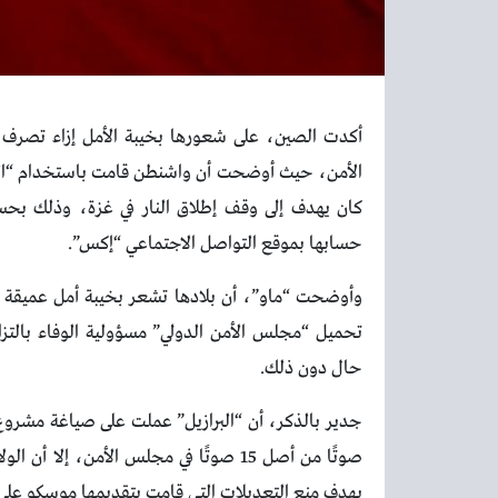
أكدت الصين، على شعورها بخيبة الأمل إزاء تصرف ا
الأمن، حيث أوضحت أن واشنطن قامت باستخدام “الف
كان يهدف إلى وقف إطلاق النار في غزة، وذلك بحسب 
حسابها بموقع التواصل الاجتماعي “إكس”.
وأوضحت “ماو”، أن بلادها تشعر بخيبة أمل عميقة تجا
تحميل “مجلس الأمن الدولي” مسؤولية الوفاء بالتزا
حال دون ذلك.
صوتًا من أصل 15 صوتًا في مجلس الأمن، إ
بهدف منع التعديلات التي قامت بتقديمها موسكو على ا