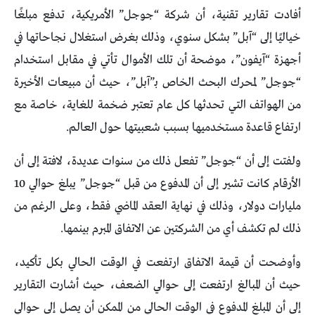
أفادت تقارير تقنية، أن شركة “جوجل” الأمريكية، تدفع مبلغًا
خياليًا إلى “آبل” بشكل سنوي، وذلك بغرض استغلال نجاحاتها في
أجهزة “آيفون”، موضحة أن تلك الأموال تأتي في مقابل استخدام
“جوجل” لمحرك البحث الخاص بـ”آبل”، حيث أن مبيعات الأخيرة
من الهواتف التي تحدثها كل عام تعتبر ضخمة للغاية، خاصة مع
ارتفاع قاعدة مستخدميها بسبب شعبيتها حول العالم.
ولفتت إلى أن “جوجل” تفعل ذلك من سنوات عديدة، لافتة إلى أن
الأرقام كانت تشير إلى أن المدفوع من قبل “جوجل” يبلغ حوالي 10
مليارات دولار، وذلك في نهاية العقد الماضي فقط، وعلى الرغم من
ذلك لم تكشف أي من الشركتين عن الاتفاق المبرم بينمها.
وأوضحت أن قيمة الاتفاق ارتفعت في الوقت الحالي بكل تأكيد،
حيث أن المبالغ ارتفعت إلى حوالي الضعف، حيث أشارت التقارير
إلى أن المبلغ المدفوع في الوقت الحالي من الممكن أن يصل إلى حوالي