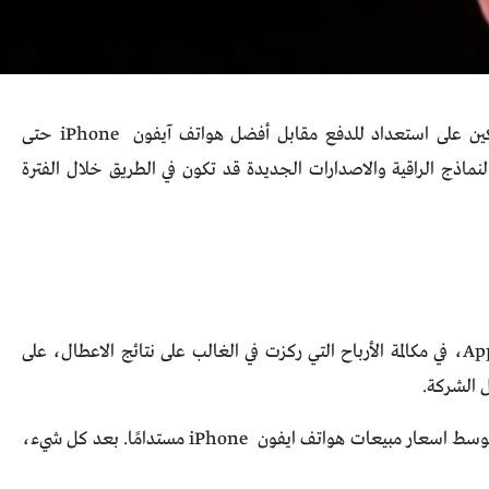
أخبر تيم كوك من شركة آبل المستثمرين أن المستهلكين على استعداد للدفع مقابل أفضل هواتف آيفون iPhone حتى
لنماذج الراقية والاصدارات الجديدة قد تكون في الطريق خلال الفترة
تحدث تيم كوك ، الرئيس التنفيذي لشركة Apple Inc، في مكالمة الأرباح التي ركزت في الغالب على نتائج الاعطال، على
 الشركة.
كان كوك يجيب على سؤال حول هل تستمر ارتفاع متوسط ​​اسعار مبيعات هواتف ايفون iPhone مستدامًا. بعد كل شيء،