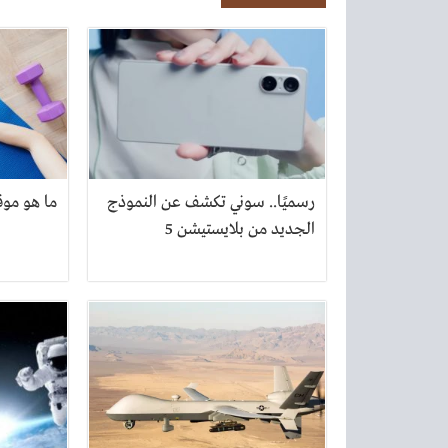
رسميًا.. سوني تكشف عن النموذج
ما هو موق
الجديد من بلايستيشن 5