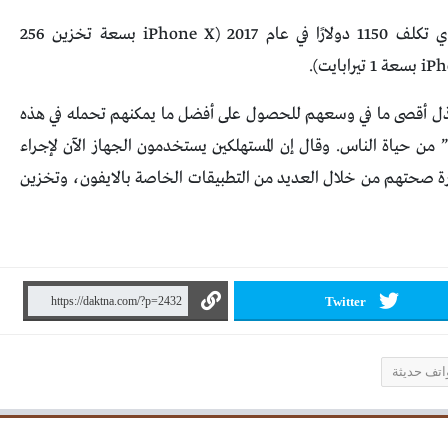
فكانت الاجابه أن الطراز الأعلى من خط الانتاج الذي تكلف 1150 دولارًا في عام 2017 (iPhone X بسعة تخزين 256
 لبذل أقصى ما في وسعهم للحصول على أفضل ما يمكنهم تحمله في هذه
iP أصبح “جزءًا لا يتجزأ” من حياة الناس. وقال إن المستهلكين يستخدمون الجهاز الآن لإجراء
وإدارة صحتهم من خلال العديد من التطبيقات الخاصة بالايفون، وتخزين
Twitter
اتف حديثة