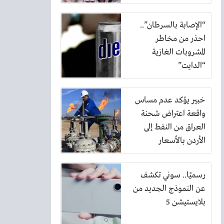
الرياض
“الإصابة بالسرطان”..
احذر من مخاطر
المشروبات الغازية
“الدايت”
خبير يؤكد عدم مساس
واقعة اعتراض شحنة
العراق من النفط إلى
الأردن بالأسعار
رسميًا.. سوني تكشف
عن النموذج الجديد من
بلايستيشن 5