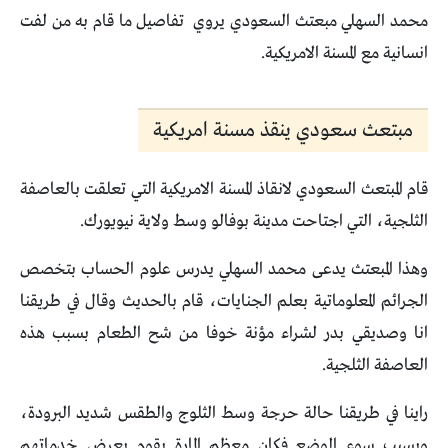
محمد السهلي مبعتث السعودي يروي تفاصيل ما قام به من لفت
انسانية مع المسنة الامريكية.
مبتعث سعودي ينقذ مسنة امريكية
قام المبتعث السعودي لانقاذ المسنة الامريكية التي تعلقت بالعاصفة
الثلجية، التي اجتاحت مدينة بوفالو وسط ولاية نيويورك.
وهذا المبعتث يدعى محمد السهلي يدرس علوم الحساب بتخصص
الجرائم المعلوماتية بعلم الجنايات، قام بالحديث وقال في طريقنا
انا وصديقي بدر لشراء مؤنة خوفا من شح الطعام بسبب هذه
العاصفة الثلجية.
راينا في طريقنا حالة حرجة وسط الثلوج والطقس شديد البرودة،
وبسبب سوء الوضع فكان معظم المارة يقوم بعرض خدماتهم