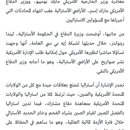
مغادرة وزير الخارجية الأمريكي مايك بومييو، ووزير الدفاع
الأمريكي مارك إسبر، للأراضي الأسترالية عقب انتهاء المحادثات التي
أجرياها مع المسؤولين الاستراليين.
من جانبها، أوضحت وزيرة الدفاع في الحكومة الأسترالية، ليندا
رينولدز، خلال حديثها لشبكة إيه بي سي العامة، أنها وجهت
تساؤلا مباشرا لنظيرها الأمريكي حول إمكانية طلب الإدارة الأمريكية
نشر صواريخ على الأراضي الأسترالية، وهو ما أجابه وزير الدفاع
الأمريكي بالنفي.
تجدر الإشارة أن أستراليا تتمتع بعلاقات جيدة مع كل من الولايات
المتحدة الأمريكية والصين، حيث ترتبط كلا من استراليا والولايات
المتحدة الأمريكية بمعاهدة دفاع مشترك، فيما تدين استراليا
بالفضل للصين لقيام الصين بشراء الفحم وخام الحديد الأسترالي
خلال فترة الأزمة المالية العالمية، وهو ما ساهم في الحفاظ على