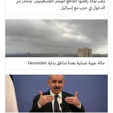
مصر تؤكد رفضها القاطع لتهجير الفلسطينيين.. وتحذر من
الدخول في حرب مع إسرائيل
حالة جوية ضبابية بعدة مناطق بداية December