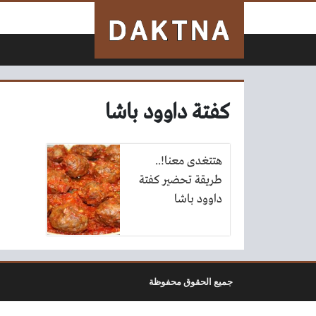
لتخطي إلى المحتوى
كفتة داوود باشا
هتتغدى معنا!..
طريقة تحضير كفتة
داوود باشا
جميع الحقوق محفوظة