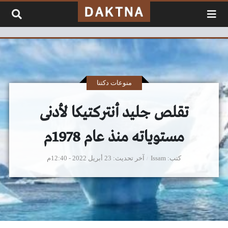
لتخطي إلى المحتوى
منوعات دكتنا
تقلص جليد أنتركتيكا لأدنى
مستوياته منذ عام 1978م
كتب
Issam
آخر تحديث
23 أبريل 2022 - 12:40م