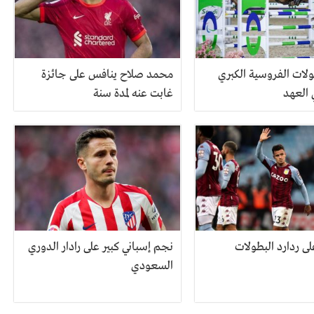
ولات الفروسية الكبري
محمد صلاح ينافس على جائزة
 العهد
غابت عنه لمدة سنة
لى ردارد البطولات
نجم إسباني كبير على رادار الدوري
السعودي