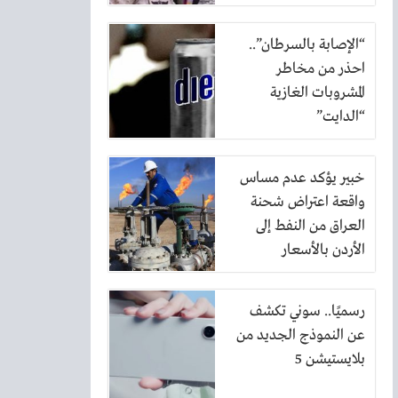
الرياض
“الإصابة بالسرطان”..
احذر من مخاطر
المشروبات الغازية
“الدايت”
خبير يؤكد عدم مساس
واقعة اعتراض شحنة
العراق من النفط إلى
الأردن بالأسعار
رسميًا.. سوني تكشف
عن النموذج الجديد من
بلايستيشن 5