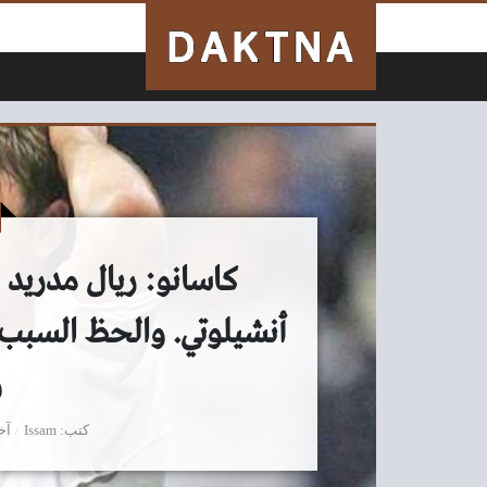
لتخطي إلى المحتوى
كاسانو: ريال مدريد
أنشيلوتي. والحظ السبب 
و
كتب
Issam
آخ