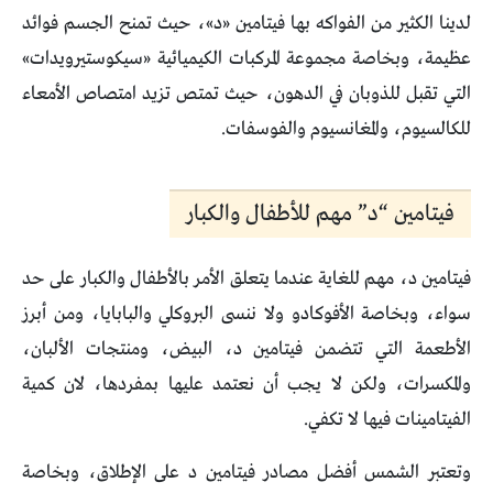
لدينا الكثير من الفواكه بها فيتامين «د»، حيث تمنح الجسم فوائد
عظيمة، وبخاصة مجموعة المركبات الكيميائية «سيكوستيرويدات»
التي تقبل للذوبان في الدهون، حيث تمتص تزيد امتصاص الأمعاء
للكالسيوم، والمغانسيوم والفوسفات.
فيتامين “د” مهم للأطفال والكبار
فيتامين د، مهم للغاية عندما يتعلق الأمر بالأطفال والكبار على حد
سواء، وبخاصة الأفوكادو ولا ننسى البروكلي والبابايا، ومن أبرز
الأطعمة التي تتضمن فيتامين د، البيض، ومنتجات الألبان،
والمكسرات، ولكن لا يجب أن نعتمد عليها بمفردها، لان كمية
الفيتامينات فيها لا تكفي.
وتعتبر الشمس أفضل مصادر فيتامين د على الإطلاق، وبخاصة