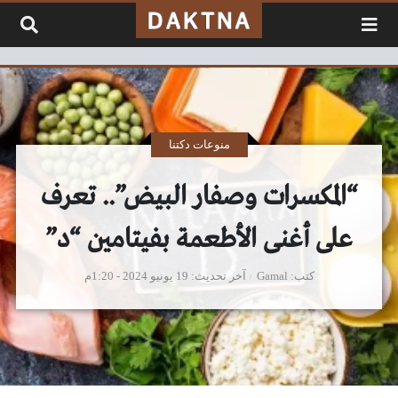
لتخطي إلى المحتوى
منوعات دكتنا
“المكسرات وصفار البيض”.. تعرف
على أغنى الأطعمة بفيتامين “د”
كتب
Gamal
آخر تحديث
19 يونيو 2024 - 1:20م