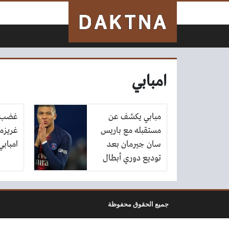
لتخطي إلى المحتوى
امبابي
مبابي يكشف عن
غضب ك
مستقبله مع باريس
غريزما
سان جيرمان بعد
امبابي
توديع دوري أبطال
أوروبا
جميع الحقوق محفوظة