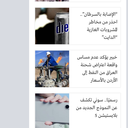
الرياض
“الإصابة بالسرطان”..
احذر من مخاطر
المشروبات الغازية
“الدايت”
خبير يؤكد عدم مساس
واقعة اعتراض شحنة
العراق من النفط إلى
الأردن بالأسعار
رسميًا.. سوني تكشف
عن النموذج الجديد من
بلايستيشن 5